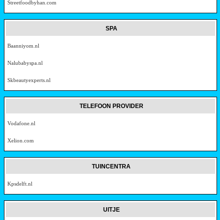
Streetfoodbyhan.com
SPA
Baanniyom.nl
Nalubabyspa.nl
Skbeautyexperts.nl
TELEFOON PROVIDER
Vodafone.nl
Xelion.com
TUINCENTRA
Kpsdelft.nl
UITJE