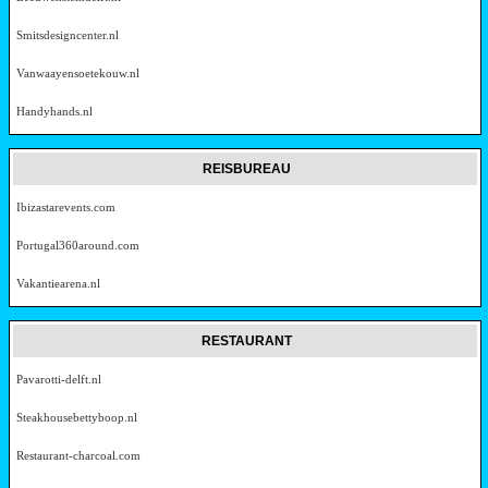
Smitsdesigncenter.nl
Vanwaayensoetekouw.nl
Handyhands.nl
REISBUREAU
Ibizastarevents.com
Portugal360around.com
Vakantiearena.nl
RESTAURANT
Pavarotti-delft.nl
Steakhousebettyboop.nl
Restaurant-charcoal.com