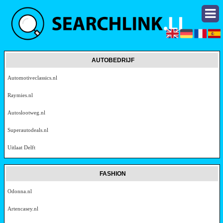
AUTOBEDRIJF
Automotiveclassics.nl
Raymies.nl
Autoslootweg.nl
Superautodeals.nl
Uitlaat Delft
FASHION
Odonna.nl
Artencasey.nl