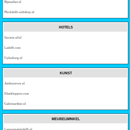
Bijmarlies.nl
Pleckdelft-webshop.nl
HOTELS
Savarin.nl/nl
Ladelft.com
Uylenburg.nl
KUNST
Atelierzeven.nl
Elisekloppers.com
Galerieartline.nl
MEUBELWINKEL
Leeuwensteindelft.nl